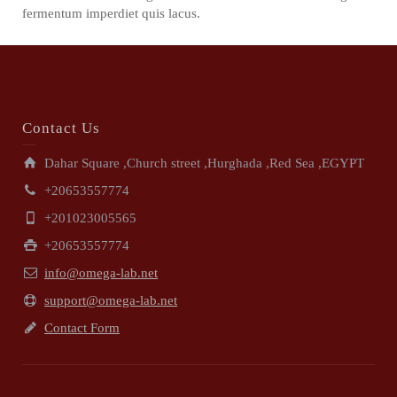
fermentum imperdiet quis lacus.
Contact Us
Dahar Square ,Church street ,Hurghada ,Red Sea ,EGYPT
+20653557774
+201023005565
+20653557774
info@omega-lab.net
support@omega-lab.net
Contact Form