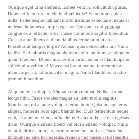
Quisque eget urna eleifend, laoreet velit in, sollicitudin purus.
Donec efficitur orci ut eleifend vehicula? Etiam non sapien
nulla. Pellentesque habitant morbi tristique senectus et netus et
malesuada fames ac turpis egestas. Quisque a dui
volutpat
,
congue ex a, efficitur eros! Fusce commodo sagittis bibendum.
Cras sit amet libero et diam dapibus fermentum ut eu est.
Phasellus at tempus turpis? Aenean quis consectetur mi! Nulla
facilisi. Sed lobortis magna pharetra enim interdum, et aliquam
quam faucibus. Donec ultrices dui tortor, sit amet blandit ipsum
sollicitudin vehicula! Maecenas lorem neque, fermentum at
ullamcorper ut; lobortis vitae magna. Nulla blandit ex at odio
pretium bibendum.
Aliquam erat volutpat. Aliquam erat volutpat. Nulla sit amet
lectus nibh. Fusce sodales magna eu justo mollis sagittis!
Mauris non mi at ante volutpat fermentum! Quisque eget eros
aliquet, molestie odio eget, blandit leo. Duis fermentum neque
velit, sit amet maximus odio eleifend auctor. Fusce nec egestas
diam. Quisque eleifend libero vel orci eleifend volutpat. Nulla
blandit ultrices nunc, at porttitor arcu euismod ac. Phasellus
tincidunt ac ante nec egestas. Aenean nec massa at nisl sagittis