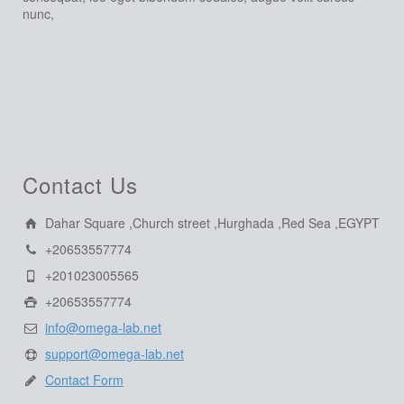
nunc,
Contact Us
Dahar Square ,Church street ,Hurghada ,Red Sea ,EGYPT
+20653557774
+201023005565
+20653557774
info@omega-lab.net
support@omega-lab.net
Contact Form