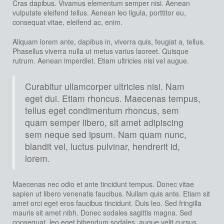
Cras dapibus. Vivamus elementum semper nisi. Aenean
vulputate eleifend tellus. Aenean leo ligula, porttitor eu,
consequat vitae, eleifend ac, enim.
Aliquam lorem ante, dapibus in, viverra quis, feugiat a, tellus.
Phasellus viverra nulla ut metus varius laoreet. Quisque
rutrum. Aenean imperdiet. Etiam ultricies nisi vel augue.
Curabitur ullamcorper ultricies nisi. Nam
eget dui. Etiam rhoncus. Maecenas tempus,
tellus eget condimentum rhoncus, sem
quam semper libero, sit amet adipiscing
sem neque sed ipsum. Nam quam nunc,
blandit vel, luctus pulvinar, hendrerit id,
lorem.
Maecenas nec odio et ante tincidunt tempus. Donec vitae
sapien ut libero venenatis faucibus. Nullam quis ante. Etiam sit
amet orci eget eros faucibus tincidunt. Duis leo. Sed fringilla
mauris sit amet nibh. Donec sodales sagittis magna. Sed
consequat, leo eget bibendum sodales, augue velit cursus